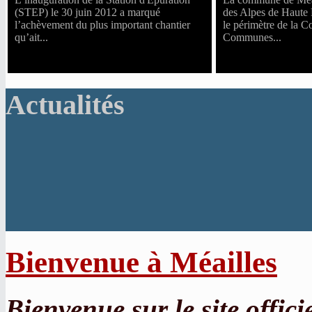
(STEP) le 30 juin 2012 a marqué
des Alpes de Haute 
l’achèvement du plus important chantier
le périmètre de la
qu’ait...
Communes...
Actualités
Bienvenue à Méailles
Bienvenue sur le site offic