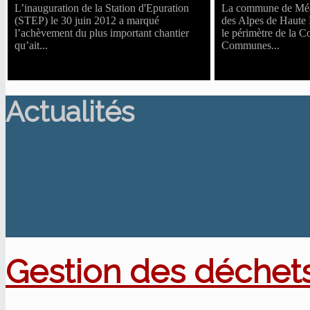
L’inauguration de la Station d'Epuration
La commune de Méa
(STEP) le 30 juin 2012 a marqué
des Alpes de Haute 
l’achèvement du plus important chantier
le périmètre de la
qu’ait...
Communes...
Actualités
Gestion des déchets